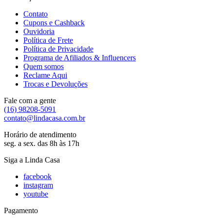
Contato
Cupons e Cashback
Ouvidoria
Política de Frete
Política de Privacidade
Programa de Afiliados & Influencers
Quem somos
Reclame Aqui
Trocas e Devoluções
Fale com a gente
(16) 98208-5091
contato@lindacasa.com.br
Horário de atendimento
seg. a sex. das 8h às 17h
Siga a Linda Casa
facebook
instagram
youtube
Pagamento