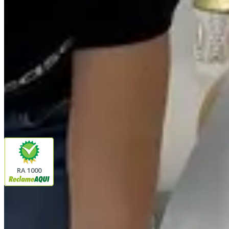
(16) 98208-5091
contato@lindacasa.com.br
Horário de atendimento
seg. a sex. das 8h às 17h
Siga a Linda Casa
facebook
instagram
youtube
Pagamento
Segurança
RA 1000
Plataforma
© 2026 LINDA CASA ENXOVAIS LTDA
- CNPJ:
62.763.347/0001-43
Avenida Romão Fernando 2200
Fazenda Boa Vista do Sao Joaquim