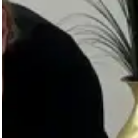
Saldão de Colchas
Inverno
Jogo de Lençol
Cobre Leito
Cama
Kit Cama Posta
Mesa
Banho
Cortina
Decoração
Travesseiros
Informações
Contato
Cupons e Cashback
Ouvidoria
Política de Frete
Política de Privacidade
Programa de Afiliados & Influencers
Quem somos
Reclame Aqui
Trocas e Devoluções
Fale com a gente