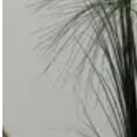
Jogo de Lençol Solteiro 3 Peças Paris Percal 300 Fios
Bordado Branco Neve / Taupe
Bordado
300 Fios
Jogo de Lençol Solteiro 3 Peças Paris
Percal 300 Fios Bordado Branco Neve /
Taupe
{{ data.product.name }}
{{ data.product.name }}
Lançamentos e promoções
Cadastre seu e-mail para receber novidades.
facebook
instagram
youtube
08.08