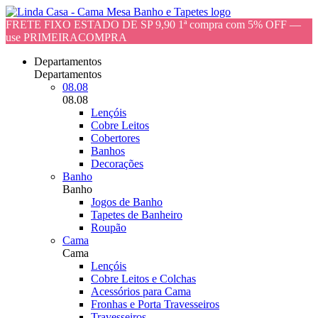
FRETE FIXO ESTADO DE SP 9,90 1ª compra com 5% OFF —
use PRIMEIRACOMPRA
Departamentos
Departamentos
08.08
08.08
Lençóis
Cobre Leitos
Cobertores
Banhos
Decorações
Banho
Banho
Jogos de Banho
Tapetes de Banheiro
Roupão
Cama
Cama
Lençóis
Cobre Leitos e Colchas
Acessórios para Cama
Fronhas e Porta Travesseiros
Travesseiros