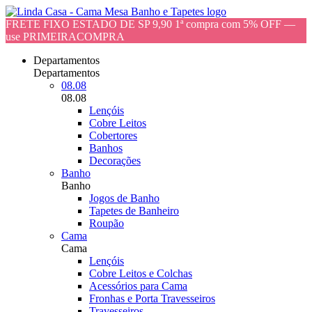
FRETE FIXO ESTADO DE SP 9,90 1ª compra com 5% OFF —
use PRIMEIRACOMPRA
Departamentos
Departamentos
08.08
08.08
Lençóis
Cobre Leitos
Cobertores
Banhos
Decorações
Banho
Banho
Jogos de Banho
Tapetes de Banheiro
Roupão
Cama
Cama
Lençóis
Cobre Leitos e Colchas
Acessórios para Cama
Fronhas e Porta Travesseiros
Travesseiros