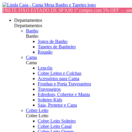
FRETE FIXO ESTADO DE SP 9,90 1ª compra com 5% OFF — 
Departamentos
Departamentos
Banho
Banho
Jogos de Banho
Tapetes de Banheiro
Roupão
Cama
Cama
Lençóis
Cobre Leitos e Colchas
Acessórios para Cama
Fronhas e Porta Travesseiros
Travesseiros
Edredom, Cobertor e Manta
Solteiro Kids
Saia, Protetor e Capa
Cobre Leito
Cobre Leito
Cobre Leito Solteiro
Cobre Leito Casal
Cobre Leito Queen