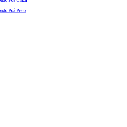
pado Poá Cinza
pado Poá Preto