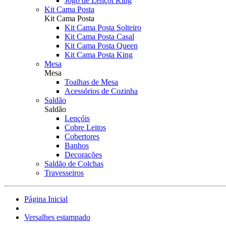
Jogo de Lençol King
Kit Cama Posta
Kit Cama Posta
Kit Cama Posta Solteiro
Kit Cama Posta Casal
Kit Cama Posta Queen
Kit Cama Posta King
Mesa
Mesa
Toalhas de Mesa
Acessórios de Cozinha
Saldão
Saldão
Lençóis
Cobre Leitos
Cobertores
Banhos
Decorações
Saldão de Colchas
Travesseiros
Página Inicial
Versalhes estampado