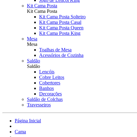
Jogo de Lençol King
Kit Cama Posta
Kit Cama Posta
Kit Cama Posta Solteiro
Kit Cama Posta Casal
Kit Cama Posta Queen
Kit Cama Posta King
Mesa
Mesa
Toalhas de Mesa
Acessórios de Cozinha
Saldão
Saldão
Lençóis
Cobre Leitos
Cobertores
Banhos
Decorações
Saldão de Colchas
Travesseiros
Página Inicial
Cama