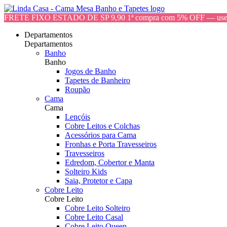
FRETE FIXO ESTADO DE SP 9,90 1ª compra com 5% OFF — 
Departamentos
Departamentos
Banho
Banho
Jogos de Banho
Tapetes de Banheiro
Roupão
Cama
Cama
Lençóis
Cobre Leitos e Colchas
Acessórios para Cama
Fronhas e Porta Travesseiros
Travesseiros
Edredom, Cobertor e Manta
Solteiro Kids
Saia, Protetor e Capa
Cobre Leito
Cobre Leito
Cobre Leito Solteiro
Cobre Leito Casal
Cobre Leito Queen