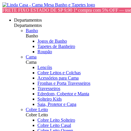
FRETE FIXO ESTADO DE SP 9,90 1ª compra com 5% OFF — 
Departamentos
Departamentos
Banho
Banho
Jogos de Banho
Tapetes de Banheiro
Roupão
Cama
Cama
Lençóis
Cobre Leitos e Colchas
Acessórios para Cama
Fronhas e Porta Travesseiros
Travesseiros
Edredom, Cobertor e Manta
Solteiro Kids
Saia, Protetor e Capa
Cobre Leito
Cobre Leito
Cobre Leito Solteiro
Cobre Leito Casal
Cobre Leito Queen