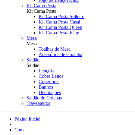
Jogo de Lençol King
Kit Cama Posta
Kit Cama Posta
Kit Cama Posta Solteiro
Kit Cama Posta Casal
Kit Cama Posta Queen
Kit Cama Posta King
Mesa
Mesa
Toalhas de Mesa
Acessórios de Cozinha
Saldão
Saldão
Lençóis
Cobre Leitos
Cobertores
Banhos
Decorações
Saldão de Colchas
Travesseiros
Página Inicial
Cama