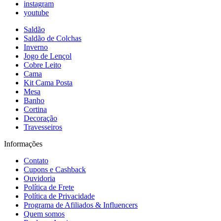
instagram
youtube
Saldão
Saldão de Colchas
Inverno
Jogo de Lençol
Cobre Leito
Cama
Kit Cama Posta
Mesa
Banho
Cortina
Decoração
Travesseiros
Informações
Contato
Cupons e Cashback
Ouvidoria
Política de Frete
Política de Privacidade
Programa de Afiliados & Influencers
Quem somos