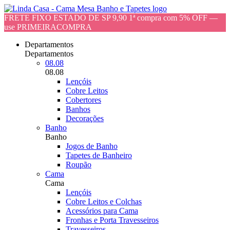
FRETE FIXO ESTADO DE SP 9,90 1ª compra com 5% OFF —
use PRIMEIRACOMPRA
Departamentos
Departamentos
08.08
08.08
Lençóis
Cobre Leitos
Cobertores
Banhos
Decorações
Banho
Banho
Jogos de Banho
Tapetes de Banheiro
Roupão
Cama
Cama
Lençóis
Cobre Leitos e Colchas
Acessórios para Cama
Fronhas e Porta Travesseiros
Travesseiros