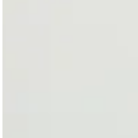
{{ data.product.name }}
{{ data.product.name }}
Lançamentos e promoções
Cadastre seu e-mail para receber novidades.
facebook
instagram
youtube
08.08
Saldão de Colchas
Inverno
Jogo de Lençol
Cobre Leito
Cama
Kit Cama Posta
Mesa
Banho
Cortina
Decoração