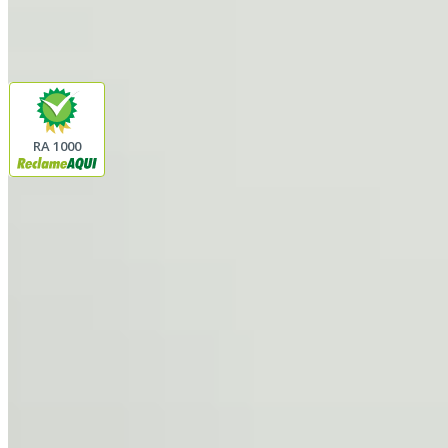
Pagamento
Segurança
RA 1000
Plataforma
© 2026 LINDA CASA ENXOVAIS LTDA
- CNPJ:
62.763.347/0001-43
Avenida Romão Fernando 2200
Fazenda Boa Vista do Sao Joaquim
Ibitinga