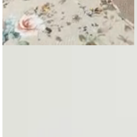
Página Inicial
Cama
Cobre Leitos e Colchas
Kit Colcha Cobre Leito Casal 3 Peças 150 Fios Matelado
Boutis Estampada Dupla Face Cartagena Areia
Dupla Face
Kit Colcha Cobre Leito Casal 3 Peças 150
Fios Matelado Boutis Estampada Dupla
Face Cartagena Areia