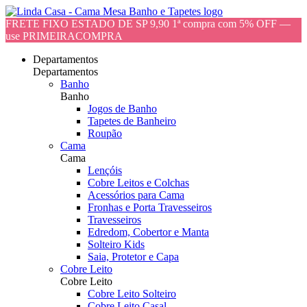
FRETE FIXO ESTADO DE SP 9,90 1ª compra com 5% OFF —
use PRIMEIRACOMPRA
Departamentos
Departamentos
Banho
Banho
Jogos de Banho
Tapetes de Banheiro
Roupão
Cama
Cama
Lençóis
Cobre Leitos e Colchas
Acessórios para Cama
Fronhas e Porta Travesseiros
Travesseiros
Edredom, Cobertor e Manta
Solteiro Kids
Saia, Protetor e Capa
Cobre Leito
Cobre Leito
Cobre Leito Solteiro
Cobre Leito Casal