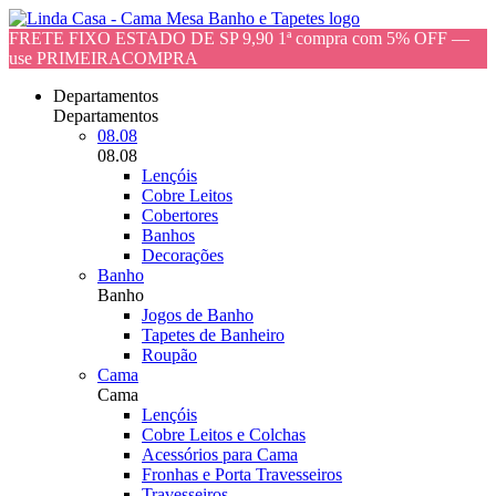
FRETE FIXO ESTADO DE SP 9,90 1ª compra com 5% OFF —
use PRIMEIRACOMPRA
Departamentos
Departamentos
08.08
08.08
Lençóis
Cobre Leitos
Cobertores
Banhos
Decorações
Banho
Banho
Jogos de Banho
Tapetes de Banheiro
Roupão
Cama
Cama
Lençóis
Cobre Leitos e Colchas
Acessórios para Cama
Fronhas e Porta Travesseiros
Travesseiros