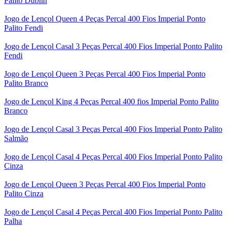
Palito Dublin
Jogo de Lençol Queen 4 Peças Percal 400 Fios Imperial Ponto
Palito Fendi
Jogo de Lençol Casal 3 Peças Percal 400 Fios Imperial Ponto Palito
Fendi
Jogo de Lençol Queen 3 Peças Percal 400 Fios Imperial Ponto
Palito Branco
Jogo de Lençol King 4 Peças Percal 400 fios Imperial Ponto Palito
Branco
Jogo de Lençol Casal 3 Peças Percal 400 Fios Imperial Ponto Palito
Salmão
Jogo de Lençol Casal 4 Peças Percal 400 Fios Imperial Ponto Palito
Cinza
Jogo de Lençol Queen 3 Peças Percal 400 Fios Imperial Ponto
Palito Cinza
Jogo de Lençol Casal 4 Peças Percal 400 Fios Imperial Ponto Palito
Palha