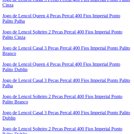
Cinza
Jogo de Lençol Queen 4 Peças Percal 400 Fios Imperial Ponto
Palito Palha
Jogo de Lençol Solteiro 2 Peças Percal 400 Fios Imperial Ponto
Palito Cinza
Jogo de Lençol Casal 3 Peças Percal 400 Fios Imperial Ponto Palito
Branco
Jogo de Lençol Queen 4 Peças Percal 400 Fios Imperial Ponto
Palito Dublin
Jogo de Lençol Casal 3 Peças Percal 400 Fios Imperial Ponto Palito
Palha
Jogo de Lençol Solteiro 2 Peças Percal 400 Fios Imperial Ponto
Palito Branco
Jogo de Lençol Casal 3 Peças Percal 400 Fios Imperial Ponto Palito
Dublin
Jogo de Lençol Solteiro 2 Peças Percal 400 Fios Imperial Ponto