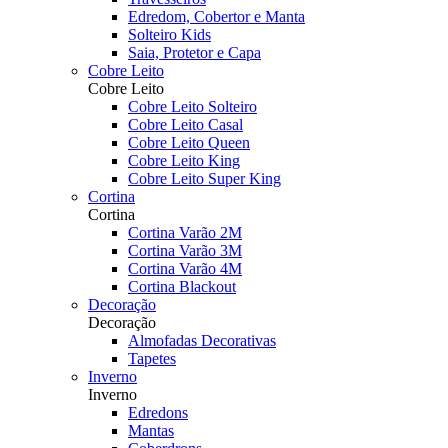
Edredom, Cobertor e Manta
Solteiro Kids
Saia, Protetor e Capa
Cobre Leito
Cobre Leito
Cobre Leito Solteiro
Cobre Leito Casal
Cobre Leito Queen
Cobre Leito King
Cobre Leito Super King
Cortina
Cortina
Cortina Varão 2M
Cortina Varão 3M
Cortina Varão 4M
Cortina Blackout
Decoração
Decoração
Almofadas Decorativas
Tapetes
Inverno
Inverno
Edredons
Mantas