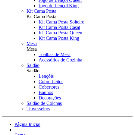
Jogo de Lençol Queen
Jogo de Lençol King
Kit Cama Posta
Kit Cama Posta
Kit Cama Posta Solteiro
Kit Cama Posta Casal
Kit Cama Posta Queen
Kit Cama Posta King
Mesa
Mesa
Toalhas de Mesa
Acessórios de Cozinha
Saldão
Saldão
Lençóis
Cobre Leitos
Cobertores
Banhos
Decorações
Saldão de Colchas
Travesseiros
Página Inicial