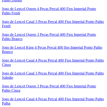
Palito Dublin
Jogo de Lençol Queen 4 Peças Percal 400 Fios Imperial Ponto
Palito Fendi
Jogo de Lençol Casal 3 Peças Percal 400 Fios Imperial Ponto Palito
Fendi
Jogo de Lençol Queen 3 Peças Percal 400 Fios Imperial Ponto
Palito Branco
Jogo de Lençol King 4 Peças Percal 400 fios Imperial Ponto Palito
Branco
Jogo de Lençol Casal 4 Peças Percal 400 Fios Imperial Ponto Palito
Cinza
Jogo de Lençol Casal 3 Peças Percal 400 Fios Imperial Ponto Palito
Salmão
Jogo de Lençol Queen 3 Peças Percal 400 Fios Imperial Ponto
Palito Cinza
Jogo de Lençol Casal 4 Peças Percal 400 Fios Imperial Ponto Palito
Palha