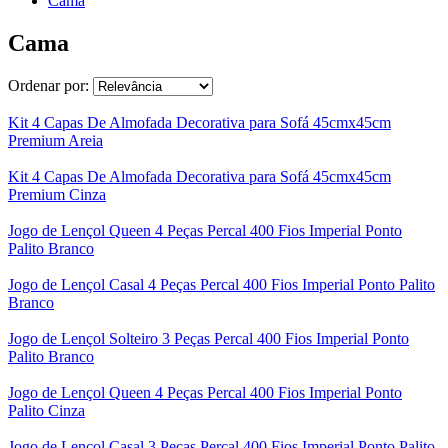
Cama
Cama
Ordenar por:
Kit 4 Capas De Almofada Decorativa para Sofá 45cmx45cm
Premium Areia
Kit 4 Capas De Almofada Decorativa para Sofá 45cmx45cm
Premium Cinza
Jogo de Lençol Queen 4 Peças Percal 400 Fios Imperial Ponto
Palito Branco
Jogo de Lençol Casal 4 Peças Percal 400 Fios Imperial Ponto Palito
Branco
Jogo de Lençol Solteiro 3 Peças Percal 400 Fios Imperial Ponto
Palito Branco
Jogo de Lençol Queen 4 Peças Percal 400 Fios Imperial Ponto
Palito Cinza
Jogo de Lençol Casal 3 Peças Percal 400 Fios Imperial Ponto Palito