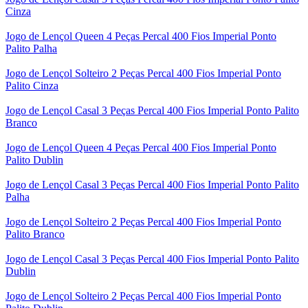
Cinza
Jogo de Lençol Queen 4 Peças Percal 400 Fios Imperial Ponto
Palito Palha
Jogo de Lençol Solteiro 2 Peças Percal 400 Fios Imperial Ponto
Palito Cinza
Jogo de Lençol Casal 3 Peças Percal 400 Fios Imperial Ponto Palito
Branco
Jogo de Lençol Queen 4 Peças Percal 400 Fios Imperial Ponto
Palito Dublin
Jogo de Lençol Casal 3 Peças Percal 400 Fios Imperial Ponto Palito
Palha
Jogo de Lençol Solteiro 2 Peças Percal 400 Fios Imperial Ponto
Palito Branco
Jogo de Lençol Casal 3 Peças Percal 400 Fios Imperial Ponto Palito
Dublin
Jogo de Lençol Solteiro 2 Peças Percal 400 Fios Imperial Ponto