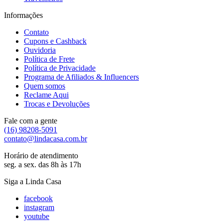
Informações
Contato
Cupons e Cashback
Ouvidoria
Política de Frete
Política de Privacidade
Programa de Afiliados & Influencers
Quem somos
Reclame Aqui
Trocas e Devoluções
Fale com a gente
(16) 98208-5091
contato@lindacasa.com.br
Horário de atendimento
seg. a sex. das 8h às 17h
Siga a Linda Casa
facebook
instagram
youtube