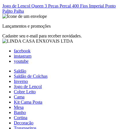
Jogo de Lençol Queen 3 Peças Percal 400 Fios Imperial Ponto
Palito Palha
Lançamentos e promoções
Cadastre seu e-mail para receber novidades.
facebook
instagram
youtube
Saldão
Saldão de Colchas
Inverno
Jogo de Lençol
Cobre Leito
Cama
Kit Cama Posta
Mesa
Banho
Cortina
Decoração
Travesseiros