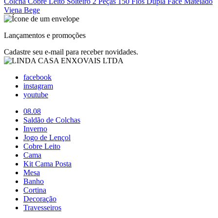
Colcha Cobre Leito Solteiro 2 Peças 150 Fios Dupla Face Matelado
Viena Bege
Lançamentos e promoções
Cadastre seu e-mail para receber novidades.
facebook
instagram
youtube
08.08
Saldão de Colchas
Inverno
Jogo de Lençol
Cobre Leito
Cama
Kit Cama Posta
Mesa
Banho
Cortina
Decoração
Travesseiros