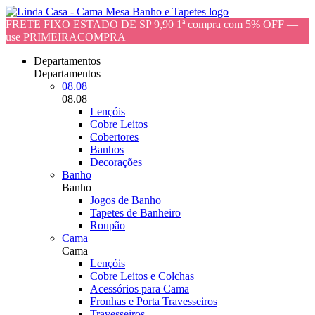
FRETE FIXO ESTADO DE SP 9,90 1ª compra com 5% OFF —
use PRIMEIRACOMPRA
Departamentos
Departamentos
08.08
08.08
Lençóis
Cobre Leitos
Cobertores
Banhos
Decorações
Banho
Banho
Jogos de Banho
Tapetes de Banheiro
Roupão
Cama
Cama
Lençóis
Cobre Leitos e Colchas
Acessórios para Cama
Fronhas e Porta Travesseiros
Travesseiros