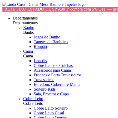
FRETE FIXO ESTADO DE SP 9,90 1ª compra com 5% OFF — 
Departamentos
Departamentos
Banho
Banho
Jogos de Banho
Tapetes de Banheiro
Roupão
Cama
Cama
Lençóis
Cobre Leitos e Colchas
Acessórios para Cama
Fronhas e Porta Travesseiros
Travesseiros
Edredom, Cobertor e Manta
Solteiro Kids
Saia, Protetor e Capa
Cobre Leito
Cobre Leito
Cobre Leito Solteiro
Cobre Leito Casal
Cobre Leito Queen