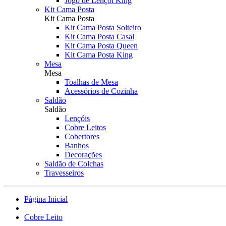
Jogo de Lençol King
Kit Cama Posta
Kit Cama Posta
Kit Cama Posta Solteiro
Kit Cama Posta Casal
Kit Cama Posta Queen
Kit Cama Posta King
Mesa
Mesa
Toalhas de Mesa
Acessórios de Cozinha
Saldão
Saldão
Lençóis
Cobre Leitos
Cobertores
Banhos
Decorações
Saldão de Colchas
Travesseiros
Página Inicial
Cobre Leito